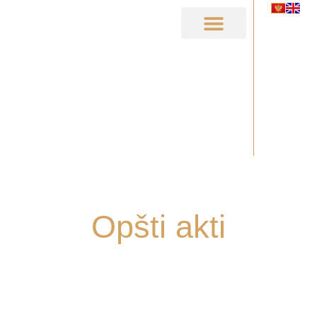
KUĆA MASLINA
STARA MASLINA
Opšti akti