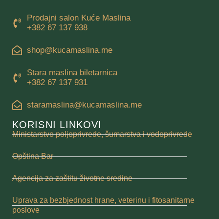
Prodajni salon Kuće Maslina
+382 67 137 938
shop@kucamaslina.me
Stara maslina biletarnica
+382 67 137 931
staramaslina@kucamaslina.me
KORISNI LINKOVI
Ministarstvo poljoprivrede, šumarstva i vodoprivrede
Opština Bar
Agencija za zaštitu životne sredine
Uprava za bezbjednost hrane, veterinu i fitosanitarne
poslove