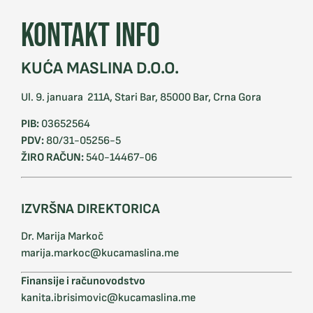
KONTAKT INFO
KUĆA MASLINA D.O.O.
Ul. 9. januara 211A, Stari Bar, 85000 Bar, Crna Gora
PIB:
03652564
PDV:
80/31-05256-5
ŽIRO RAČUN:
540-14467-06
IZVRŠNA DIREKTORICA
Dr. Marija Markoč
marija.markoc@kucamaslina.me
Finansije i računovodstvo
kanita.ibrisimovic@kucamaslina.me