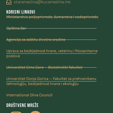
staramaslina@kucamaslina.me
KORISNI LINKOVI
Ministarstvo poljoprivrede, šumarstva i vodoprivrede
Opština Bar
Agencija za zaštitu životne sredine
Uprava za bezbjednost hrane, veterinu i fitosanitarne
poslove
Univerzitet Crne Gore – Biotehnički fakultet
Univerzitet Donja Gorica – Fakultet za prehrambenu
tehnologiju, bezbjednost hrane i ekologiju
International Olive Council
DRUŠTVENE MREŽE