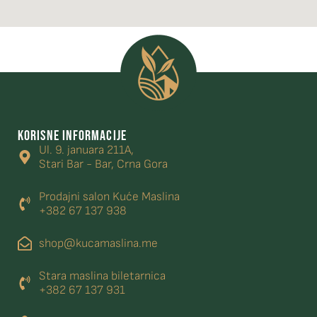
KORISNE INFORMACIJE
Ul. 9. januara 211A,
Stari Bar - Bar, Crna Gora
Prodajni salon Kuće Maslina
+382 67 137 938
shop@kucamaslina.me
Stara maslina biletarnica
+382 67 137 931