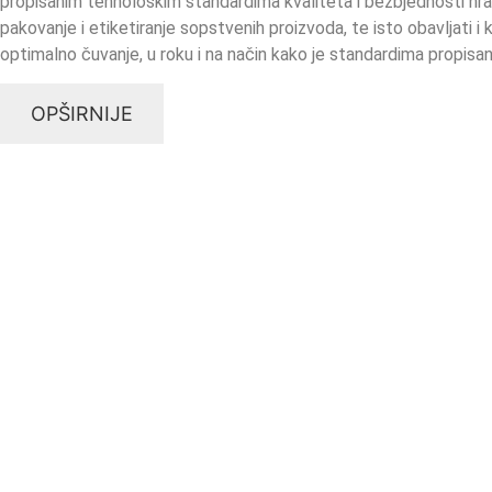
propisanim tehnološkim standardima kvaliteta i bezbjednosti hrane
pakovanje i etiketiranje sopstvenih proizvoda, te isto obavljati 
optimalno čuvanje, u roku i na način kako je standardima propisan
OPŠIRNIJE