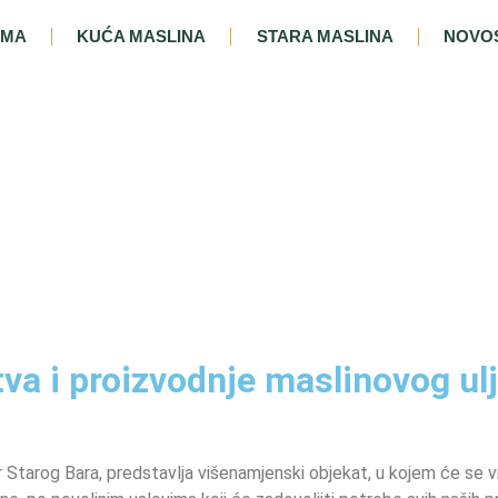
AMA
KUĆA MASLINA
STARA MASLINA
NOVOS
va i proizvodnje maslinovog ul
Starog Bara, predstavlja višenamjenski objekat, u kojem će se vrš