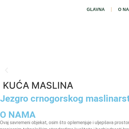
GLAVNA
O N
KUĆA MASLINA
KUĆA MASLINA
Jezgro crnogorskog maslinarst
Spoj tradicije i inovativnosti u srcu Starog Bara
O NAMA
Ovaj savremeni objekat, osim što oplemenjuje i uljepšava prostor 