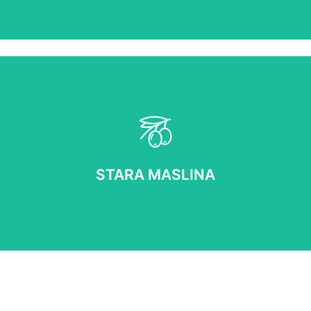
STARA MASLINA
OPŠIRNIJE
STARA MASLINA