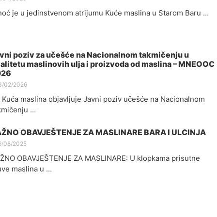
noć je u jedinstvenom atrijumu Kuće maslina u Starom Baru …
vni poziv za učešće na Nacionalnom takmičenju u
alitetu maslinovih ulja i proizvoda od maslina – MNEOOC
026
3/02/2026
 Kuća maslina objavljuje Javni poziv učešće na Nacionalnom
kmičenju …
AŽNO OBAVJEŠTENJE ZA MASLINARE BARA I ULCINJA
6/08/2025
ŽNO OBAVJEŠTENJE ZA MASLINARE: U klopkama prisutne
ve maslina u …