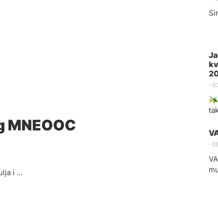
Si
Ja
kv
2
⋅
0
🫒
ta
log MNEOOC
V
⋅
0
VA
mu
lja i …