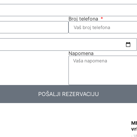
Broj telefona
Napomena
POŠALJI REZERVACIJU
MN
vr
⋅
1