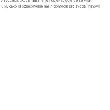
izvođača. „Kuća maslina“ je i objekat gdje će se vršiti
 ulja, kako bi označavanje naših domaćih proizvoda i njihovo