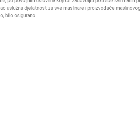
, po povoljnim uslovima koji će zadovoljiti potrebe svih naših pro
i kao uslužna djelatnost za sve maslinare i proizvođače maslinovog
o, bilo osigurano.